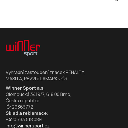
Z
á
p
a
t
í
Výhradní zastoupení značek PENALTY,
MASITA, RÉVVI a LAMARK v ČR.
Winner Sport a.s.
Olomoucká 3419/7, 618 00 Brno,
Česká republika
IČ: 29363772
Sklad a reklamace:
+420 733 518 089
info@winnersport.cz