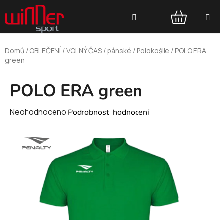
Přejít
Hledat
na
obsah
NÁKUPNÍ
Domů
/
OBLEČENÍ
/
VOLNÝ ČAS
/
pánské
/
Polokošile
/
POLO ERA
KOŠÍK
green
POLO ERA green
Průměrné
Neohodnoceno
Podrobnosti hodnocení
hodnocení
produktu
je
0,0
z
5
hvězdiček.