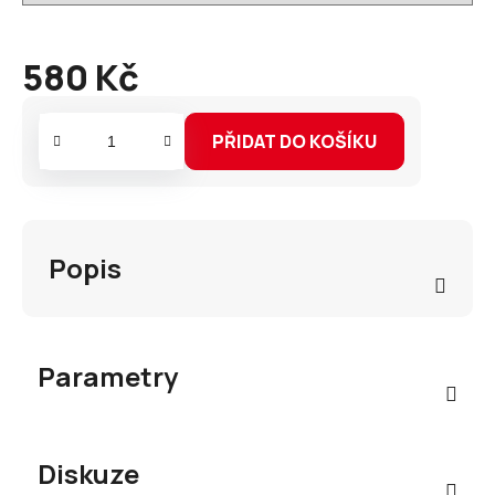
580 Kč
Měrná
cena:
PŘIDAT DO KOŠÍKU
Popis
Parametry
Diskuze