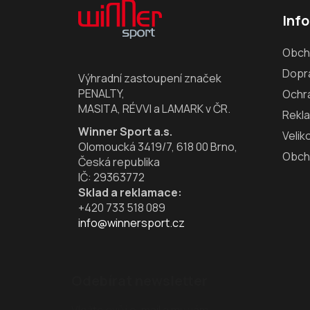
á
Inf
p
a
Obch
t
Dopra
í
Výhradní zastoupení značek
PENALTY,
Ochr
MASITA, RÉVVI a LAMARK v ČR.
Rekl
Winner Sport a.s.
Velik
Olomoucká 3419/7, 618 00 Brno,
Obch
Česká republika
IČ: 29363772
Sklad a reklamace:
+420 733 518 089
info@winnersport.cz
Odebírat newsletter