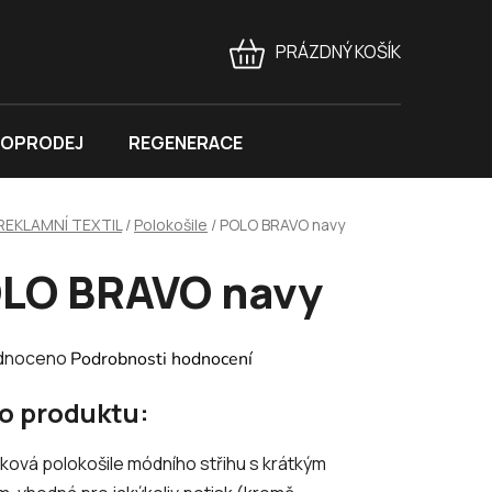
PRÁZDNÝ KOŠÍK
NÁKUPNÍ
KOŠÍK
OPRODEJ
REGENERACE
REKLAMNÍ TEXTIL
/
Polokošile
/
POLO BRAVO navy
LO BRAVO navy
né
dnoceno
Podrobnosti hodnocení
ení
 o produktu:
tu
ová polokošile módního střihu s krátkým