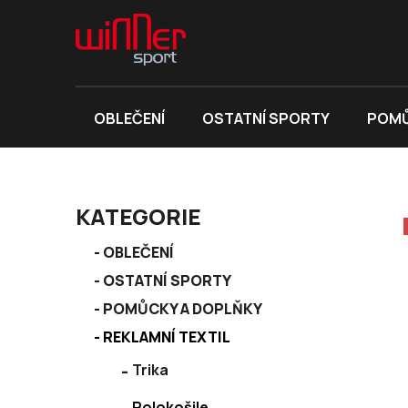
Přejít
na
obsah
OBLEČENÍ
OSTATNÍ SPORTY
POMŮ
P
KATEGORIE
o
K
s
Přeskočit
OBLEČENÍ
a
kategorie
t
OSTATNÍ SPORTY
t
r
e
POMŮCKY A DOPLŇKY
a
g
REKLAMNÍ TEXTIL
n
o
r
n
Trika
i
í
e
Polokošile