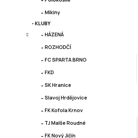
p
a
Mikiny
n
KLUBY
e
l
HÁZENÁ
ROZHODČÍ
FC SPARTA BRNO
FKD
SK Hranice
Slavoj Hrdějovice
FK Kofola Krnov
TJ Malše Roudné
FK Nový Jičín