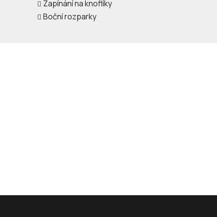
Zapínání na knoflíky
Boční rozparky