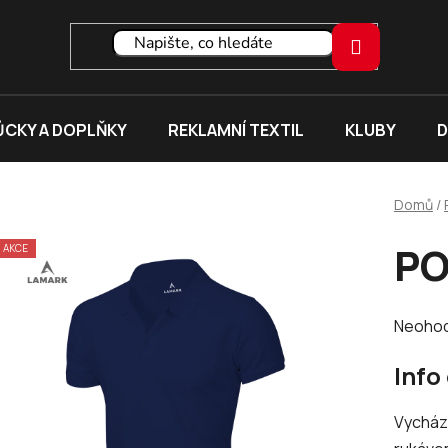
CKY A DOPLŇKY
REKLAMNÍ TEXTIL
KLUBY
D
Domů
/
PO
AKCE
Průměr
Neoho
hodnoc
Info
produk
je
Vycházk
0,0