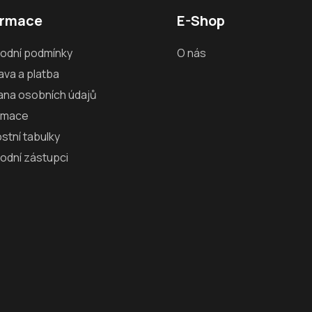
ormace
E-Shop
odní podmínky
O nás
va a platba
ana osobních údajů
amace
ostní tabulky
odní zástupci