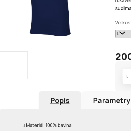
rukávem
z
sublim
5
hvězdič
Velikos
200
Měrná
cena:
Popis
Parametry
Materiál: 100% bavlna