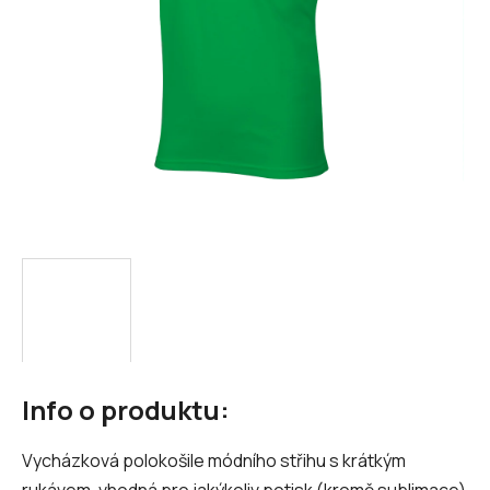
Info o produktu:
Vycházková polokošile módního střihu s krátkým
rukávem, vhodná pro jakýkoliv potisk (kromě sublimace)