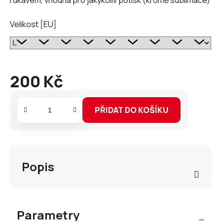
Velikost [EU]
200 Kč
Měrná
cena:
PŘIDAT DO KOŠÍKU
Popis
Parametry