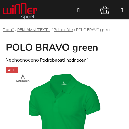
Přejít
Hledat
na
obsah
NÁKUPNÍ
Domů
/
REKLAMNÍ TEXTIL
/
Polokošile
/
POLO BRAVO green
KOŠÍK
POLO BRAVO green
Průměrné
Neohodnoceno
Podrobnosti hodnocení
hodnocení
AKCE
produktu
je
0,0
z
5
hvězdiček.