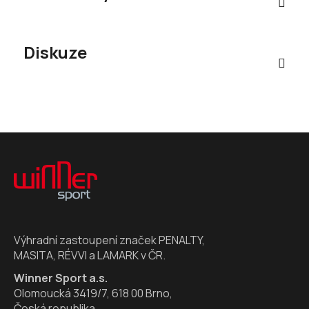
Diskuze
Z
á
p
a
t
í
Výhradní zastoupení značek PENALTY,
MASITA, RÉVVI a LAMARK v ČR.
Winner Sport a.s.
Olomoucká 3419/7, 618 00 Brno,
Česká republika