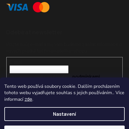
Odebírat newsletter
Vložte svůj e-mail a my vám budeme zasílat informace o
nových produktech na našem e-shopu.
E-mail
Vložením e-mailu souhlasíte s
podmínkami
ochrany osobních údajů
Tento web používá soubory cookie. Dalším procházením
tohoto webu vyjadřujete souhlas s jejich používáním.. Více
PŘIHLÁSIT SE
zde
informací
.
Nastavení
Vytvořil Shoptet