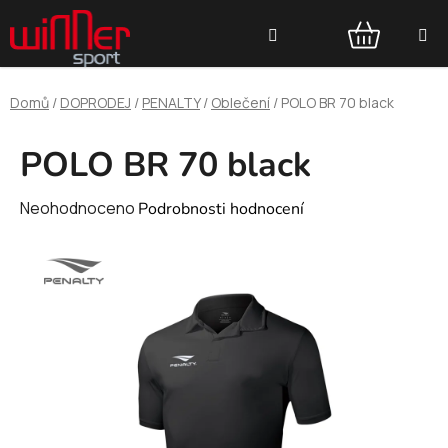
Přejít
Hledat
na
obsah
NÁKUPNÍ
Domů
/
DOPRODEJ
/
PENALTY
/
Oblečení
/
POLO BR 70 black
KOŠÍK
POLO BR 70 black
Průměrné
Neohodnoceno
Podrobnosti hodnocení
hodnocení
produktu
je
0,0
z
5
hvězdiček.