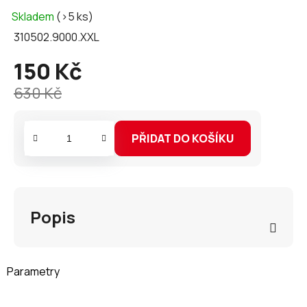
Skladem
(>5 ks)
310502.9000.XXL
150 Kč
Měrná
cena:
630 Kč
PŘIDAT DO KOŠÍKU
Popis
Parametry
Oblečení