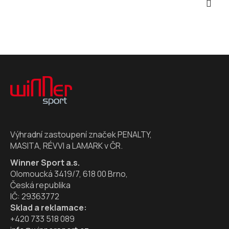
Z
á
p
a
t
í
Výhradní zastoupení značek PENALTY,
MASITA, RÉVVI a LAMARK v ČR.
Winner Sport a.s.
Olomoucká 3419/7, 618 00 Brno,
Česká republika
IČ: 29363772
Sklad a reklamace:
+420 733 518 089