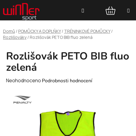
Přejít
Hledat
na
obsah
NÁKUPNÍ
Domů
/
POMŮCKY A DOPLŇKY
/
TRÉNINKOVÉ POMŮCKY
/
KOŠÍK
Rozlišováky
/
Rozlišovák PETO BIB fluo zelená
Rozlišovák PETO BIB fluo
zelená
Průměrné
Neohodnoceno
Podrobnosti hodnocení
hodnocení
produktu
je
0,0
z
5