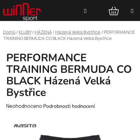
Přejít
Hledat
na
obsah
NÁKUPNÍ
Domů
/
KLUBY
/
HÁZENÁ
/
Házená Velká Bystřice
/
PERFORMANCE
KOŠÍK
TRAINING BERMUDA CO BLACK Házená Velká Bystřice
PERFORMANCE
TRAINING BERMUDA CO
BLACK Házená Velká
Bystřice
Průměrné
Neohodnoceno
Podrobnosti hodnocení
hodnocení
produktu
je
0,0