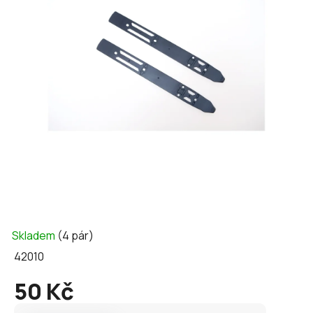
5
hvězdiček.
Skladem
(4 pár)
42010
50 Kč
Měrná
cena: