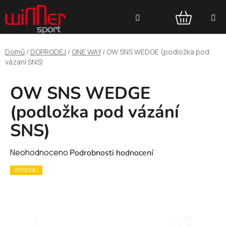
Přejít
Hledat
na
obsah
NÁKUPNÍ
Domů
/
DOPRODEJ
/
ONE WAY
/
OW SNS WEDGE (podložka pod
KOŠÍK
vázání SNS)
OW SNS WEDGE
(podložka pod vázání
SNS)
Průměrné
Neohodnoceno
Podrobnosti hodnocení
hodnocení
VÝPRODEJ
produktu
je
0,0
z