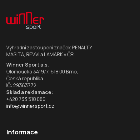
Z
á
p
a
t
í
Výhradní zastoupení značek PENALTY,
MASITA, RÉVVI a LAMARK v ČR.
Winner Sport a.s.
Olomoucká 3419/7, 618 00 Brno,
Česká republika
IČ: 29363772
Sklad a reklamace:
+420 733 518 089
info@winnersport.cz
Informace