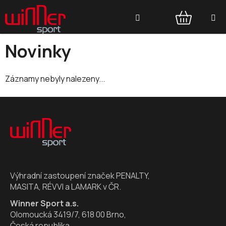
Přejít
Hledat
na
obsah
NÁKUPNÍ
Novinky
KOŠÍK
Záznamy nebyly nalezeny...
Z
á
p
a
t
í
Výhradní zastoupení značek PENALTY,
MASITA, RÉVVI a LAMARK v ČR.
Winner Sport a.s.
Olomoucká 3419/7, 618 00 Brno,
Česká republika