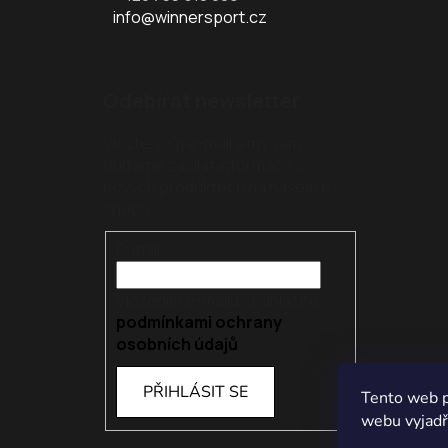
info@winnersport.cz
Odebírat newsletter
Vložte svůj e-mail a my vám
budeme zasílat informace o
nových produktech na našem e-
shopu.
E-mail
Vložením e-mailu souhlasíte s
podmínkami ochrany
osobních údajů
PŘIHLÁSIT SE
Tento web p
webu vyjadřu