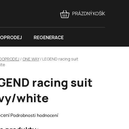
PRÁZDNÝ KOŠÍK
NÁKUPNÍ
KOŠÍK
OPRODEJ
REGENERACE
DOPRODEJ
/
ONE WAY
/
LEGEND racing suit
ite
GEND racing suit
vy/white
né
ocení
Podrobnosti hodnocení
ení