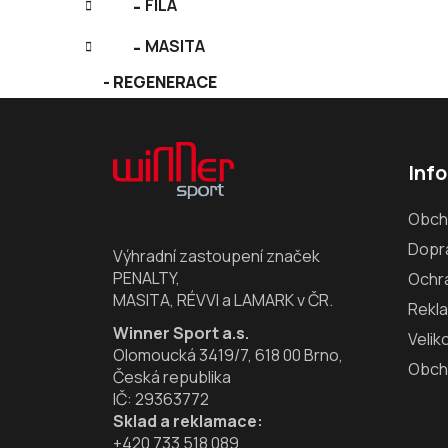
FILA
MASITA
REGENERACE
Z
á
Inf
p
a
Obch
t
Dopra
í
Výhradní zastoupení značek
PENALTY,
Ochr
MASITA, RÉVVI a LAMARK v ČR.
Rekl
Winner Sport a.s.
Velik
Olomoucká 3419/7, 618 00 Brno,
Obch
Česká republika
IČ: 29363772
Sklad a reklamace:
+420 733 518 089