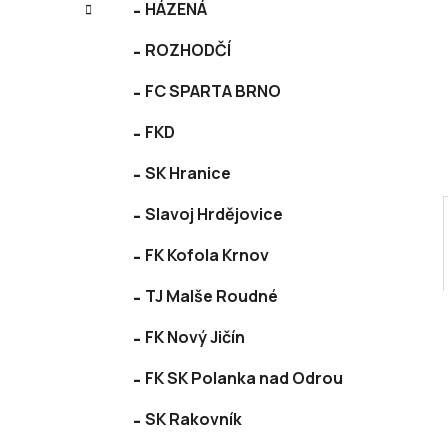
í
HÁZENÁ
e
p
ROZHODČÍ
a
n
FC SPARTA BRNO
e
l
FKD
SK Hranice
Slavoj Hrdějovice
FK Kofola Krnov
TJ Malše Roudné
FK Nový Jičín
FK SK Polanka nad Odrou
SK Rakovník