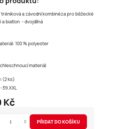
 o produktu:
tu
í tréniková a závodní kombinéza pro běžecké
í a biatlon - dvojdílná
ek.
ateriál: 100 % polyester
ychleschnoucí materiál
m
(2 ks)
-39.XXL
 Kč
PŘIDAT DO KOŠÍKU