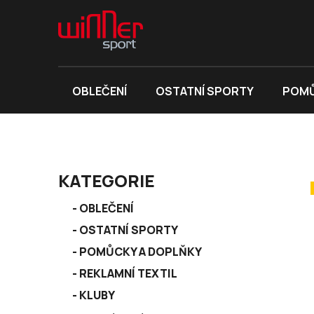
Přejít
na
obsah
OBLEČENÍ
OSTATNÍ SPORTY
POMŮ
P
KATEGORIE
o
K
s
Přeskočit
OBLEČENÍ
a
kategorie
t
OSTATNÍ SPORTY
t
r
e
POMŮCKY A DOPLŇKY
a
g
REKLAMNÍ TEXTIL
n
o
r
KLUBY
n
i