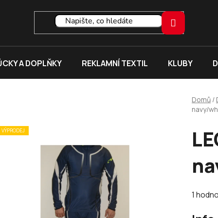
CKY A DOPLŇKY
REKLAMNÍ TEXTIL
KLUBY
D
Domů
/
navy/wh
LE
VÝPRODEJ
na
Průměr
1 hodn
hodnoc