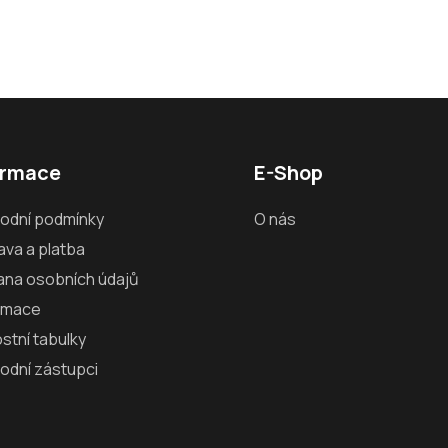
ormace
E-Shop
odní podmínky
O nás
va a platba
ana osobních údajů
amace
ostní tabulky
odní zástupci