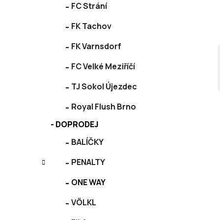
FC Strání
FK Tachov
FK Varnsdorf
FC Velké Meziříčí
TJ Sokol Újezdec
Royal Flush Brno
DOPRODEJ
BALÍČKY
PENALTY
ONE WAY
VÖLKL