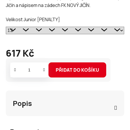
Jičín a nápisem na zádech FK NOVÝ JIČÍN.
Velikost Junior [PENALTY]
617 Kč
Měrná
cena:
PŘIDAT DO KOŠÍKU
Popis