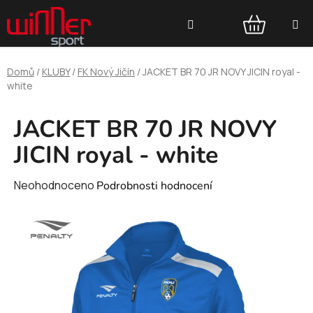
Přejít
Hledat
na
obsah
NÁKUPNÍ
Domů
/
KLUBY
/
FK Nový Jičín
/
JACKET BR 70 JR NOVY JICIN royal -
KOŠÍK
white
JACKET BR 70 JR NOVY
JICIN royal - white
Průměrné
Neohodnoceno
Podrobnosti hodnocení
hodnocení
produktu
je
0,0
z
5