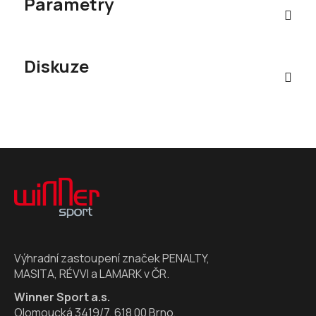
Parametry
Diskuze
Z
á
p
a
t
í
Výhradní zastoupení značek PENALTY,
MASITA, RÉVVI a LAMARK v ČR.
Winner Sport a.s.
Olomoucká 3419/7, 618 00 Brno,