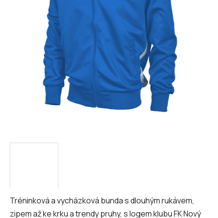
hvězdiček.
Tréninková a vycházková bunda s dlouhým rukávem,
zipem až ke krku a trendy pruhy, s logem klubu FK Nový