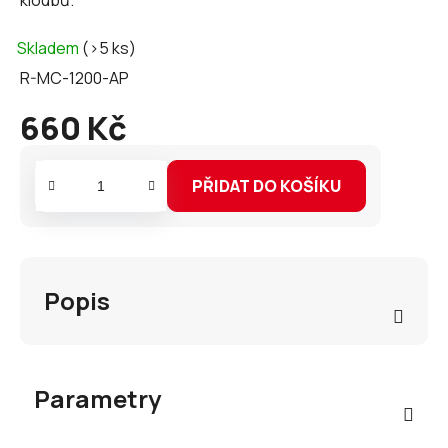
kloubů.
Skladem
(>5 ks)
R-MC-1200-AP
660 Kč
Měrná
cena:
PŘIDAT DO KOŠÍKU
Popis
Parametry