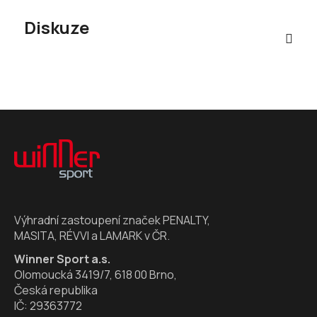
Diskuze
Z
á
p
a
t
í
Výhradní zastoupení značek PENALTY,
MASITA, RÉVVI a LAMARK v ČR.
Winner Sport a.s.
Olomoucká 3419/7, 618 00 Brno,
Česká republika
IČ: 29363772