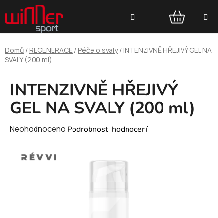
Přejít
Hledat
na
obsah
NÁKUPNÍ
Domů
/
REGENERACE
/
Péče o svaly
/
INTENZIVNĚ HŘEJIVÝ GEL NA
KOŠÍK
SVALY (200 ml)
INTENZIVNĚ HŘEJIVÝ
GEL NA SVALY (200 ml)
Průměrné
Neohodnoceno
Podrobnosti hodnocení
hodnocení
produktu
je
0,0
z
5