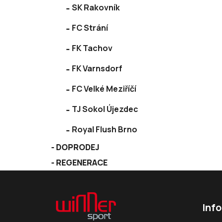
SK Rakovník
FC Strání
FK Tachov
FK Varnsdorf
FC Velké Meziříčí
TJ Sokol Újezdec
Royal Flush Brno
DOPRODEJ
REGENERACE
Z
á
Inf
p