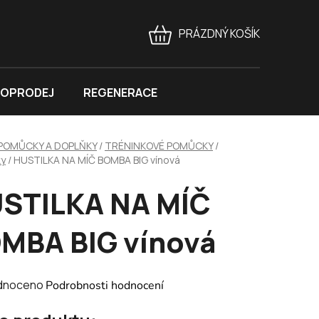
PRÁZDNÝ KOŠÍK
NÁKUPNÍ
KOŠÍK
OPRODEJ
REGENERACE
POMŮCKY A DOPLŇKY
/
TRÉNINKOVÉ POMŮCKY
/
ky
/
HUSTILKA NA MÍČ BOMBA BIG vínová
STILKA NA MÍČ
MBA BIG vínová
né
dnoceno
Podrobnosti hodnocení
ení