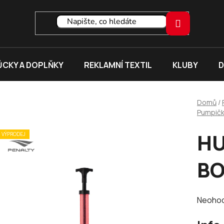
CKY A DOPLŇKY
REKLAMNÍ TEXTIL
KLUBY
D
Domů
/
Pumpič
HU
VÝPRODEJ
BO
Průměr
Neoho
hodnoc