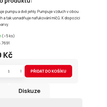
 o produktu:
tu
je pumpu a dvě jehly. Pumpuje vzduch v obou
 a tak usnadňuje nafukování míčů. K dispozici
arvy.
ek.
m
(>5 ks)
.7691
 Kč
PŘIDAT DO KOŠÍKU
Diskuze