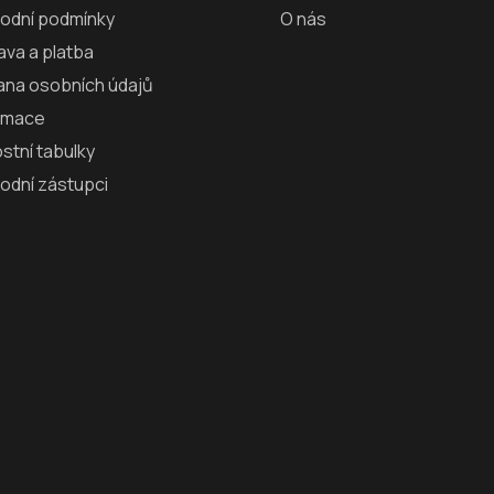
odní podmínky
O nás
va a platba
ana osobních údajů
amace
ostní tabulky
odní zástupci