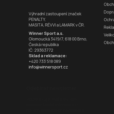
a
Obch
t
Dopra
í
Výhradní zastoupení značek
PENALTY,
Ochr
MASITA, RÉVVI a LAMARK v ČR.
Rekl
Winner Sport a.s.
Velik
Olomoucká 3419/7, 618 00 Brno,
Obch
Česká republika
IČ: 29363772
Sklad a reklamace:
+420 733 518 089
info@winnersport.cz
Odebírat newsletter
Vložte svůj e-mail a my vám
budeme zasílat informace o
nových produktech na našem e-