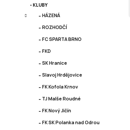
KLUBY
HÁZENÁ
ROZHODČÍ
FC SPARTA BRNO
FKD
SK Hranice
Slavoj Hrdějovice
FK Kofola Krnov
TJ Malše Roudné
FK Nový Jičín
FK SK Polanka nad Odrou