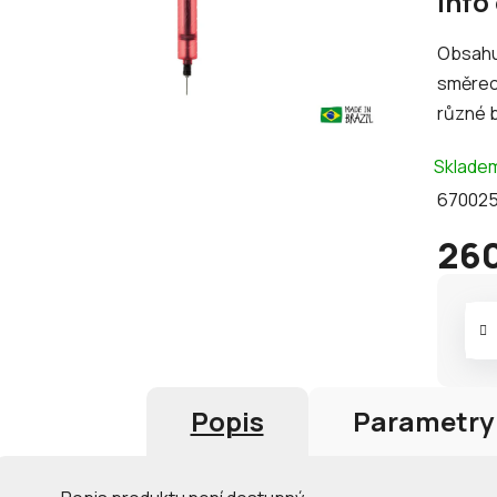
Info
produk
je
Obsahu
0,0
směrech
z
různé b
5
hvězdič
Sklade
670025
260
Měrná
cena:
Popis
Parametry