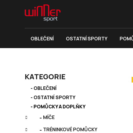
Přejít
na
obsah
OBLEČENÍ
OSTATNÍ SPORTY
POMŮ
P
KATEGORIE
o
K
s
Přeskočit
OBLEČENÍ
a
kategorie
t
OSTATNÍ SPORTY
t
r
e
POMŮCKY A DOPLŇKY
a
g
MÍČE
n
o
r
n
TRÉNINKOVÉ POMŮCKY
i