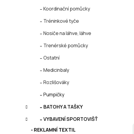
í
e
p
Koordinační pomůcky
a
Tréninkové tyče
n
e
Nosiče na láhve, láhve
l
Trenérské pomůcky
Ostatní
Medicinbaly
Rozlišováky
Pumpičky
BATOHY A TAŠKY
VYBAVENÍ SPORTOVIŠŤ
REKLAMNÍ TEXTIL