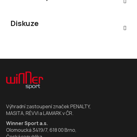
Diskuze
Z
á
p
a
t
í
Výhradní zastoupení značek PENALTY,
MASITA, RÉVVI a LAMARK v ČR.
Winner Sport a.s.
Olomoucká 3419/7, 618 00 Brno,
Česká republika