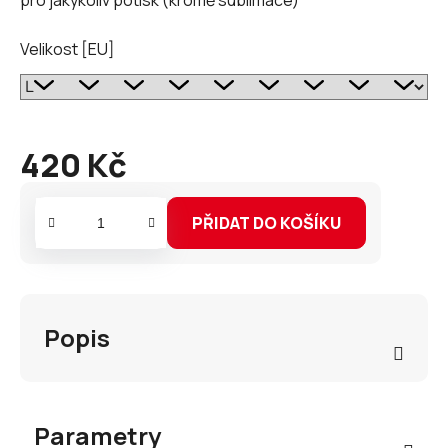
Velikost [EU]
420 Kč
Měrná
cena:
PŘIDAT DO KOŠÍKU
Popis
Parametry