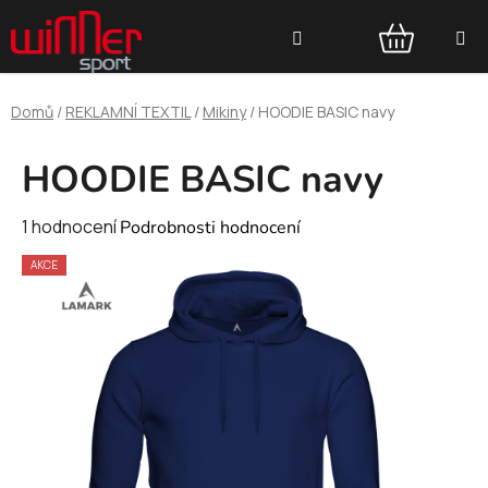
Přejít
Hledat
na
obsah
NÁKUPNÍ
Domů
/
REKLAMNÍ TEXTIL
/
Mikiny
/
HOODIE BASIC navy
KOŠÍK
HOODIE BASIC navy
Průměrné
1 hodnocení
Podrobnosti hodnocení
hodnocení
AKCE
produktu
je
5,0
z
5
hvězdiček.