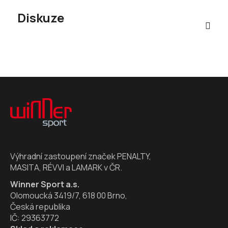
Diskuze
Z
á
p
a
t
í
Výhradní zastoupení značek PENALTY,
MASITA, RÉVVI a LAMARK v ČR.
Winner Sport a.s.
Olomoucká 3419/7, 618 00 Brno,
Česká republika
IČ: 29363772