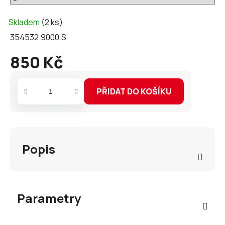
Skladem
(2 ks)
354532.9000.S
850 Kč
Měrná
cena:
PŘIDAT DO KOŠÍKU
Popis
Parametry