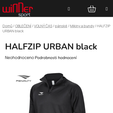
Přejít
Hledat
na
obsah
NÁKUPNÍ
Domů
/
OBLEČENÍ
/
VOLNÝ ČAS
/
pánské
/
Mikiny a bundy
/
HALFZIP
KOŠÍK
URBAN black
HALFZIP URBAN black
Průměrné
Neohodnoceno
Podrobnosti hodnocení
hodnocení
produktu
je
0,0
z
5
hvězdiček.