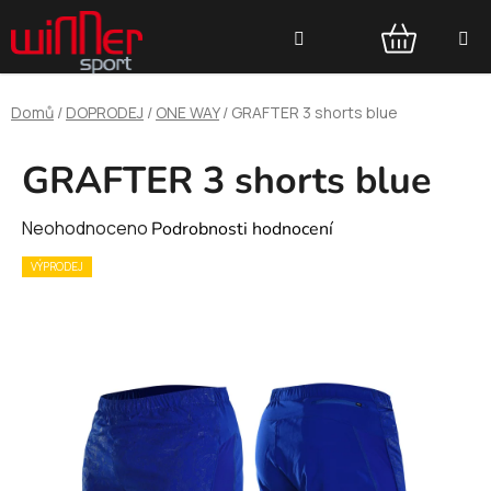
Přejít
Hledat
na
obsah
NÁKUPNÍ
Domů
/
DOPRODEJ
/
ONE WAY
/
GRAFTER 3 shorts blue
KOŠÍK
GRAFTER 3 shorts blue
Průměrné
Neohodnoceno
Podrobnosti hodnocení
hodnocení
VÝPRODEJ
produktu
je
0,0
z
5
hvězdiček.