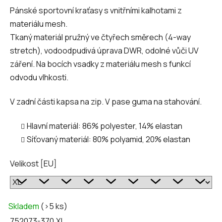
Pánské sportovní kraťasy s vnitřními kalhotami z
materiálu mesh.
Tkaný materiál pružný ve čtyřech směrech (4-way
stretch), vodoodpudivá úprava DWR, odolné vůči UV
záření. Na bocích vsadky z materiálu mesh s funkcí
odvodu vlhkosti.
V zadní části kapsa na zip. V pase guma na stahování.
Hlavní materiál: 86% polyester, 14% elastan
Síťovaný materiál: 80% polyamid, 20% elastan
Velikost [EU]
Skladem
(>5 ks)
752073-370.XL