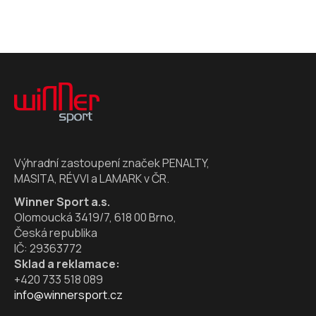
Z
á
p
a
t
í
Výhradní zastoupení značek PENALTY,
MASITA, RÉVVI a LAMARK v ČR.
Winner Sport a.s.
Olomoucká 3419/7, 618 00 Brno,
Česká republika
IČ: 29363772
Sklad a reklamace:
+420 733 518 089
info@winnersport.cz