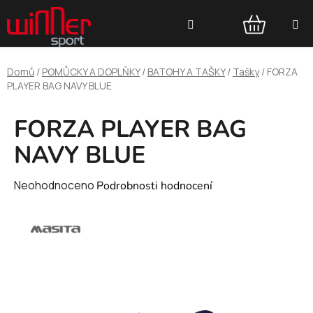
Přejít
Hledat
na
obsah
NÁKUPNÍ
Domů
/
POMŮCKY A DOPLŇKY
/
BATOHY A TAŠKY
/
Tašky
/
FORZA
KOŠÍK
PLAYER BAG NAVY BLUE
FORZA PLAYER BAG
NAVY BLUE
Průměrné
Neohodnoceno
Podrobnosti hodnocení
hodnocení
produktu
je
0,0
z
5