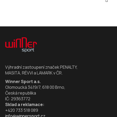
Z
á
p
a
t
í
Výhradní zastoupení značek PENALTY,
MASITA, RÉVVI a LAMARK v ČR.
Winner Sport a.s.
Olomoucká 3419/7, 618 00 Brno,
Česká republika
IČ: 29363772
Sklad a reklamace:
+420 733 518 089
info@winnersport.cz