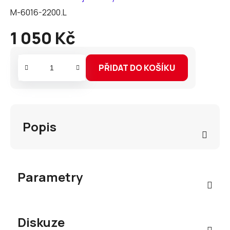
M-6016-2200.L
1 050 Kč
Měrná
cena:
PŘIDAT DO KOŠÍKU
Popis
Parametry
Diskuze