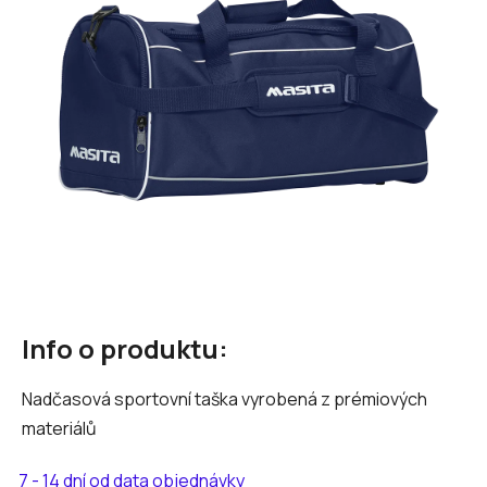
hvězdiček.
Info o produktu:
Nadčasová sportovní taška vyrobená z prémiových
materiálů
7 - 14 dní od data objednávky