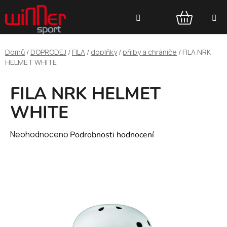
Přejít
Hledat
na
obsah
NÁKUPNÍ
Domů
/
DOPRODEJ
/
FILA
/
doplňky
/
přilby a chrániče
/
FILA NRK
KOŠÍK
HELMET WHITE
FILA NRK HELMET
WHITE
Průměrné
Neohodnoceno
Podrobnosti hodnocení
hodnocení
produktu
je
0,0
z
5