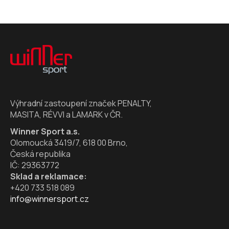
Z
á
p
a
t
í
Výhradní zastoupení značek PENALTY,
MASITA, RÉVVI a LAMARK v ČR.
Winner Sport a.s.
Olomoucká 3419/7, 618 00 Brno,
Česká republika
IČ: 29363772
Sklad a reklamace:
+420 733 518 089
info@winnersport.cz