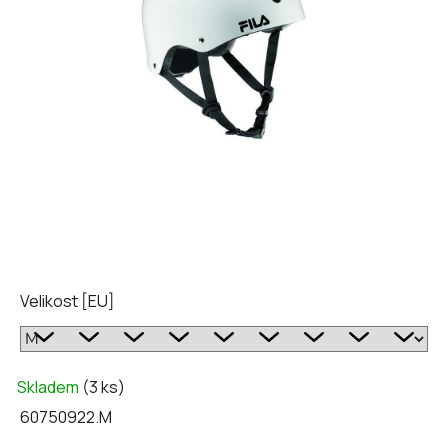
hvězdiček.
Velikost [EU]
Skladem
(3 ks)
60750922.M