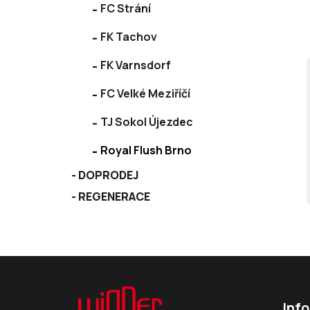
FC Strání
FK Tachov
FK Varnsdorf
FC Velké Meziříčí
TJ Sokol Újezdec
Royal Flush Brno
DOPRODEJ
REGENERACE
Z
á
Inf