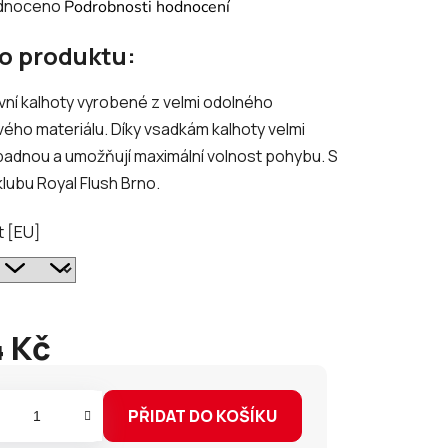
né
dnoceno
Podrobnosti hodnocení
ení
 o produktu:
tu
ní kalhoty vyrobené z velmi odolného
ého materiálu. Díky vsadkám kalhoty velmi
adnou a umožňují maximální volnost pohybu. S
lubu Royal Flush Brno.
ek.
t [EU]
 Kč
PŘIDAT DO KOŠÍKU