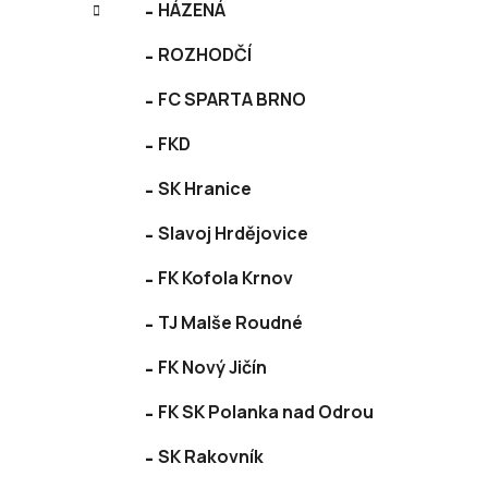
í
HÁZENÁ
e
p
ROZHODČÍ
a
n
FC SPARTA BRNO
e
l
FKD
SK Hranice
Slavoj Hrdějovice
FK Kofola Krnov
TJ Malše Roudné
FK Nový Jičín
FK SK Polanka nad Odrou
SK Rakovník