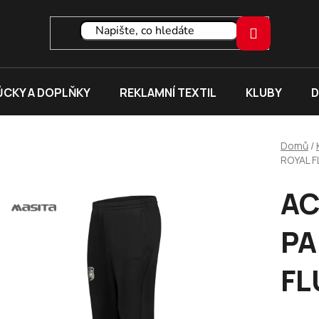
CKY A DOPLŇKY
REKLAMNÍ TEXTIL
KLUBY
D
Domů
/
ROYAL 
AC
PA
FL