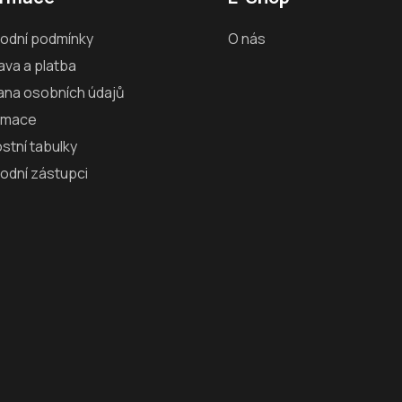
odní podmínky
O nás
va a platba
ana osobních údajů
amace
ostní tabulky
odní zástupci