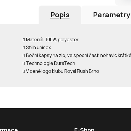
Popis
Parametry
Materiál: 100% polyester
Střih unisex
Boční kapsy na zip, ve spodní části nohavic krátké
Technologie DuraTech
V ceně logo klubu Royal Flush Brno
ormace
E-Shop