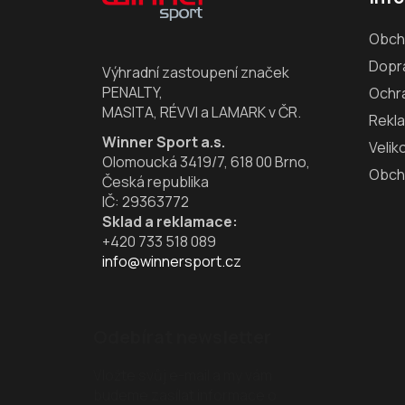
p
a
Obch
t
Dopra
í
Výhradní zastoupení značek
PENALTY,
Ochr
MASITA, RÉVVI a LAMARK v ČR.
Rekl
Winner Sport a.s.
Velik
Olomoucká 3419/7, 618 00 Brno,
Obch
Česká republika
IČ: 29363772
Sklad a reklamace:
+420 733 518 089
info@winnersport.cz
Odebírat newsletter
Vložte svůj e-mail a my vám
budeme zasílat informace o