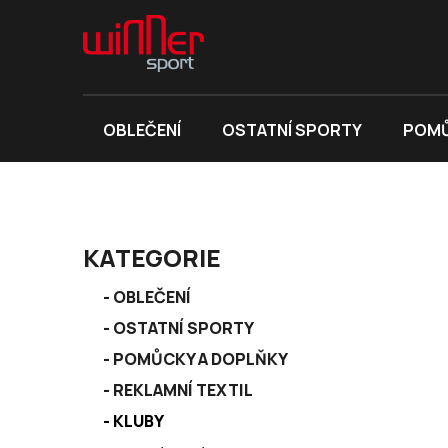
Přejít
na
obsah
OBLEČENÍ
OSTATNÍ SPORTY
POMŮ
P
KATEGORIE
o
K
s
Přeskočit
OBLEČENÍ
a
kategorie
t
OSTATNÍ SPORTY
t
r
e
POMŮCKY A DOPLŇKY
a
g
REKLAMNÍ TEXTIL
n
o
r
KLUBY
n
i