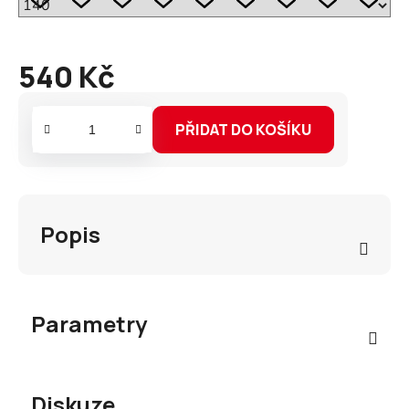
540 Kč
Měrná
cena:
PŘIDAT DO KOŠÍKU
Popis
Parametry
Diskuze