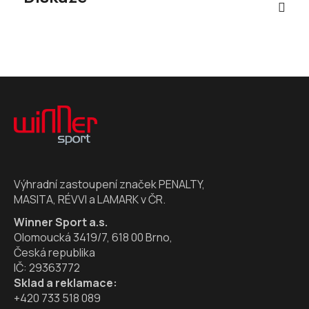
Z
á
p
a
t
í
Výhradní zastoupení značek PENALTY,
MASITA, RÉVVI a LAMARK v ČR.
Winner Sport a.s.
Olomoucká 3419/7, 618 00 Brno,
Česká republika
IČ: 29363772
Sklad a reklamace:
+420 733 518 089