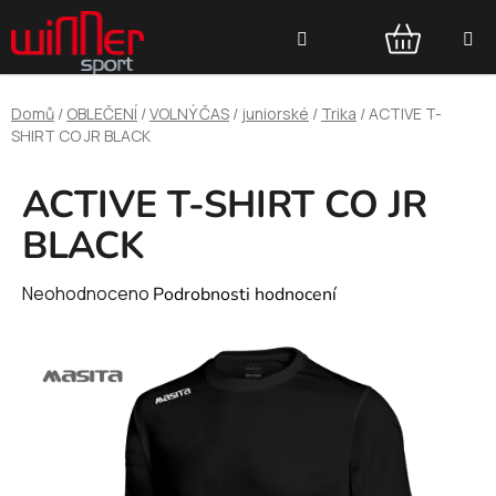
Přejít
Hledat
na
obsah
NÁKUPNÍ
Domů
/
OBLEČENÍ
/
VOLNÝ ČAS
/
juniorské
/
Trika
/
ACTIVE T-
KOŠÍK
SHIRT CO JR BLACK
ACTIVE T-SHIRT CO JR
BLACK
Průměrné
Neohodnoceno
Podrobnosti hodnocení
hodnocení
produktu
je
0,0
z
5