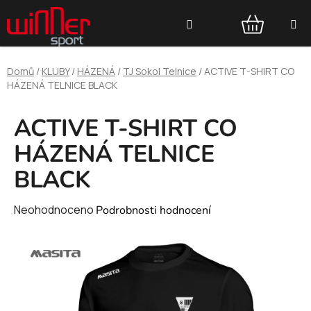
Přejít
Hledat
na
obsah
NÁKUPNÍ
Domů
/
KLUBY
/
HÁZENÁ
/
TJ Sokol Telnice
/
ACTIVE T-SHIRT CO
KOŠÍK
HÁZENÁ TELNICE BLACK
ACTIVE T-SHIRT CO
HÁZENÁ TELNICE
BLACK
Průměrné
Neohodnoceno
Podrobnosti hodnocení
hodnocení
produktu
je
0,0
z