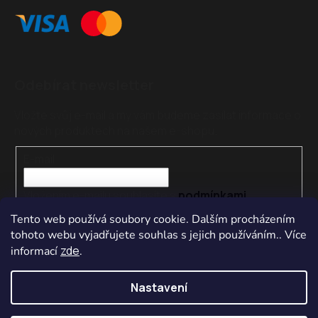
Odebírat newsletter
Vložte svůj e-mail a my vám budeme zasílat informace o
nových produktech na našem e-shopu.
E-mail
Vložením e-mailu souhlasíte s
podmínkami
ochrany osobních údajů
Tento web používá soubory cookie. Dalším procházením
tohoto webu vyjadřujete souhlas s jejich používáním.. Více
PŘIHLÁSIT SE
zde
informací
.
Nastavení