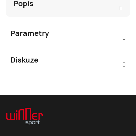
Popis
Parametry
Diskuze
Z
á
p
a
t