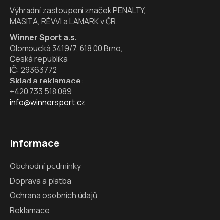
í
Výhradní zastoupení značek PENALTY,
MASITA, RÉVVI a LAMARK v ČR.
Winner Sport a.s.
Olomoucká 3419/7, 618 00 Brno,
Česká republika
IČ: 29363772
Sklad a reklamace:
+420 733 518 089
info@winnersport.cz
Informace
Obchodní podmínky
Doprava a platba
Ochrana osobních údajů
Reklamace