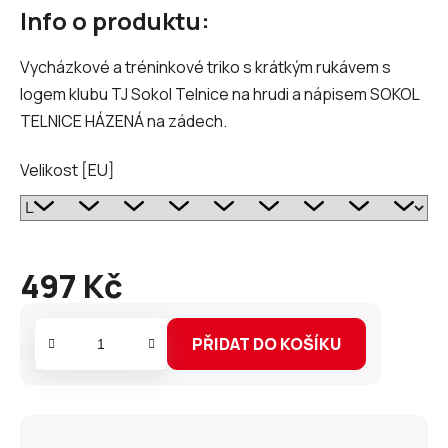
Info o produktu:
Vycházkové a tréninkové triko s krátkým rukávem s
logem klubu TJ Sokol Telnice na hrudi a nápisem SOKOL
TELNICE HÁZENÁ na zádech.
Velikost [EU]
497 Kč
Měrná
cena:
PŘIDAT DO KOŠÍKU