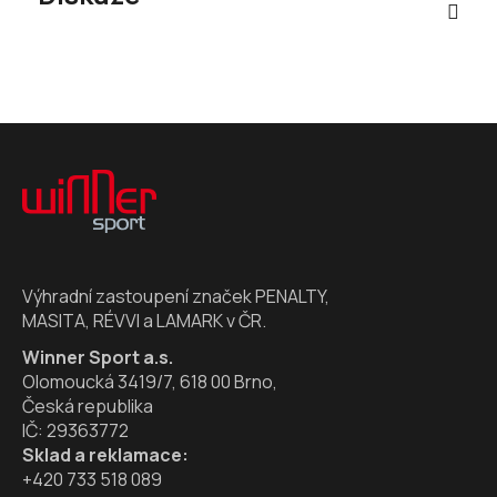
Z
á
p
a
t
í
Výhradní zastoupení značek PENALTY,
MASITA, RÉVVI a LAMARK v ČR.
Winner Sport a.s.
Olomoucká 3419/7, 618 00 Brno,
Česká republika
IČ: 29363772
Sklad a reklamace:
+420 733 518 089