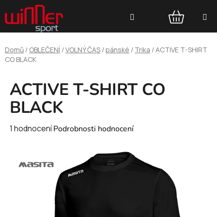
Přejít
Hledat
na
obsah
NÁKUPNÍ
Domů
/
OBLEČENÍ
/
VOLNÝ ČAS
/
pánské
/
Trika
/
ACTIVE T-SHIRT
KOŠÍK
CO BLACK
ACTIVE T-SHIRT CO
BLACK
Průměrné
1 hodnocení
Podrobnosti hodnocení
hodnocení
produktu
je
5,0
z
5