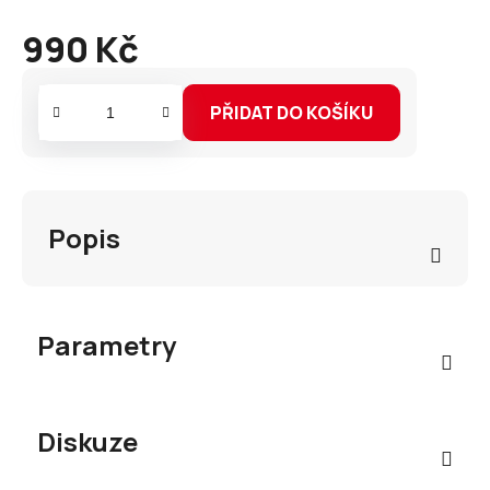
990 Kč
Měrná
cena:
PŘIDAT DO KOŠÍKU
Popis
Parametry
Diskuze