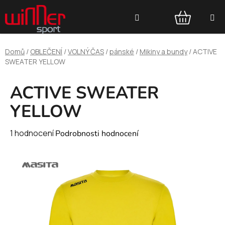
Přejít
Hledat
na
obsah
NÁKUPNÍ
Domů
/
OBLEČENÍ
/
VOLNÝ ČAS
/
pánské
/
Mikiny a bundy
/
ACTIVE
KOŠÍK
SWEATER YELLOW
ACTIVE SWEATER
YELLOW
Průměrné
1 hodnocení
Podrobnosti hodnocení
hodnocení
produktu
je
5,0
z
5