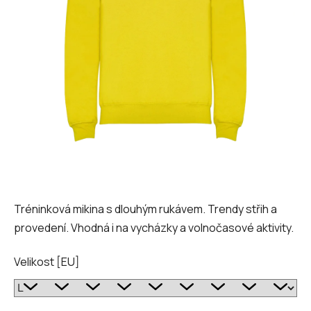
hvězdiček.
Tréninková mikina s dlouhým rukávem. Trendy střih a
provedení. Vhodná i na vycházky a volnočasové aktivity.
Velikost [EU]