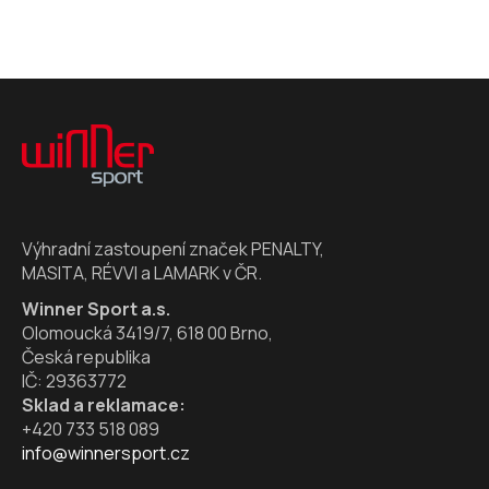
Z
á
p
a
t
í
Výhradní zastoupení značek PENALTY,
MASITA, RÉVVI a LAMARK v ČR.
Winner Sport a.s.
Olomoucká 3419/7, 618 00 Brno,
Česká republika
IČ: 29363772
Sklad a reklamace:
+420 733 518 089
info@winnersport.cz