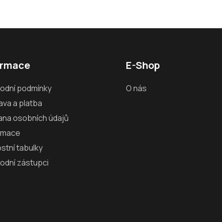
ormace
E-Shop
odní podmínky
O nás
va a platba
ana osobních údajů
amace
ostní tabulky
odní zástupci