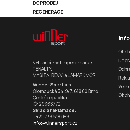
DOPRODEJ
REGENERACE
Z
á
Inf
p
a
Obch
t
Dopra
í
Výhradní zastoupení značek
PENALTY,
Ochr
MASITA, RÉVVI a LAMARK v ČR.
Rekl
Winner Sport a.s.
Velik
Olomoucká 3419/7, 618 00 Brno,
Obch
Česká republika
IČ: 29363772
Sklad a reklamace:
+420 733 518 089
info@winnersport.cz