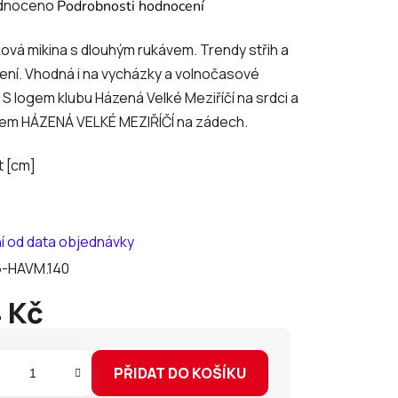
né
dnoceno
Podrobnosti hodnocení
ení
ová mikina s dlouhým rukávem. Trendy střih a
tu
ní. Vhodná i na vycházky a volnočasové
y. S logem klubu Házená Velké Meziříčí na srdci a
sem HÁZENÁ VELKÉ MEZIŘÍČÍ na zádech.
t [cm]
ek.
dní od data objednávky
-HAVM.140
 Kč
PŘIDAT DO KOŠÍKU