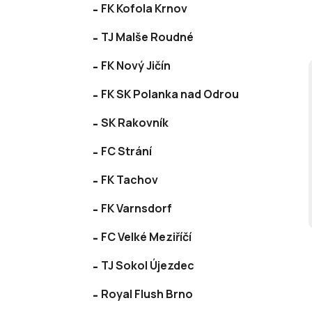
FK Kofola Krnov
TJ Malše Roudné
FK Nový Jičín
FK SK Polanka nad Odrou
SK Rakovník
FC Strání
FK Tachov
FK Varnsdorf
FC Velké Meziříčí
TJ Sokol Újezdec
Royal Flush Brno