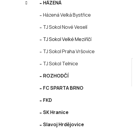
í
HÁZENÁ
e
p
Házená Velká Bystřice
a
n
TJ Sokol Nové Veselí
e
l
TJ Sokol Velké Meziříčí
TJ Sokol Praha Vršovice
TJ Sokol Telnice
ROZHODČÍ
FC SPARTA BRNO
FKD
SK Hranice
Slavoj Hrdějovice