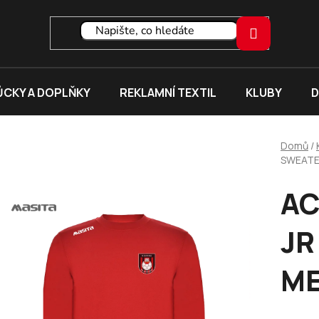
CKY A DOPLŇKY
REKLAMNÍ TEXTIL
KLUBY
D
Domů
/
SWEATER
AC
JR
ME