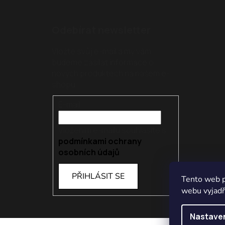
Odebírat newsletter
Vložte svůj e-mail a my vám
budeme zasílat informace o
nových produktech na našem e-
shopu.
E-mail
Vložením e-mailu souhlasíte s
podmínkami ochrany
osobních údajů
PŘIHLÁSIT SE
Tento web p
webu vyjadřu
Nastave