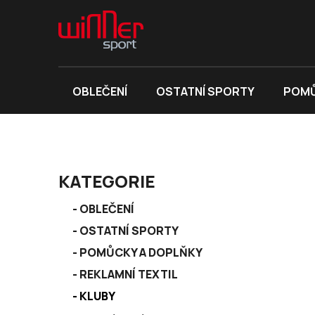
Přejít
na
obsah
OBLEČENÍ
OSTATNÍ SPORTY
POMŮ
P
KATEGORIE
o
K
s
Přeskočit
OBLEČENÍ
a
kategorie
t
OSTATNÍ SPORTY
t
r
e
POMŮCKY A DOPLŇKY
a
g
REKLAMNÍ TEXTIL
n
o
r
KLUBY
n
i