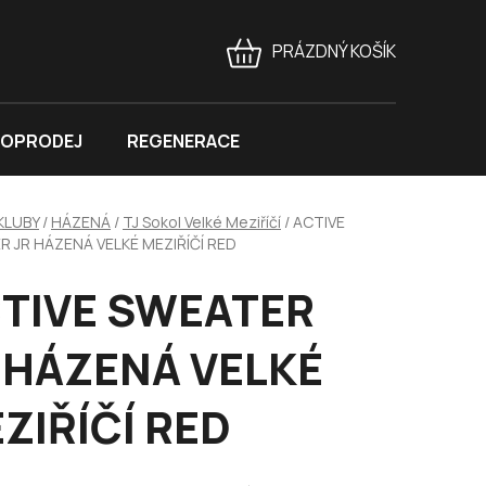
PRÁZDNÝ KOŠÍK
NÁKUPNÍ
KOŠÍK
OPRODEJ
REGENERACE
KLUBY
/
HÁZENÁ
/
TJ Sokol Velké Meziříčí
/
ACTIVE
 JR HÁZENÁ VELKÉ MEZIŘÍČÍ RED
TIVE SWEATER
 HÁZENÁ VELKÉ
ZIŘÍČÍ RED