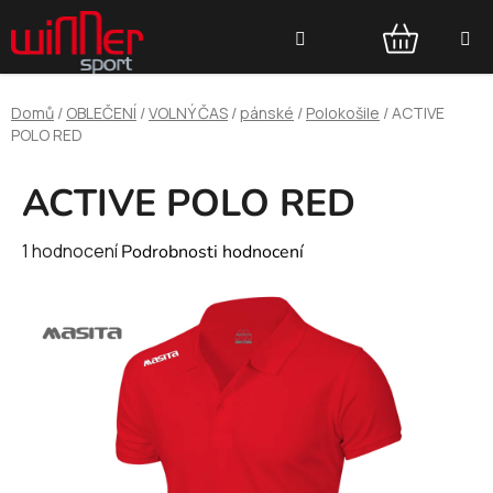
Přejít
Hledat
na
obsah
NÁKUPNÍ
Domů
/
OBLEČENÍ
/
VOLNÝ ČAS
/
pánské
/
Polokošile
/
ACTIVE
KOŠÍK
POLO RED
ACTIVE POLO RED
Průměrné
1 hodnocení
Podrobnosti hodnocení
hodnocení
produktu
je
5,0
z
5
hvězdiček.