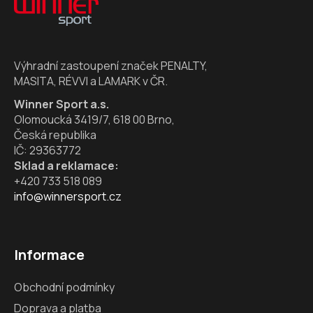
p
a
t
í
Výhradní zastoupení značek PENALTY,
MASITA, RÉVVI a LAMARK v ČR.
Winner Sport a.s.
Olomoucká 3419/7, 618 00 Brno,
Česká republika
IČ: 29363772
Sklad a reklamace:
+420 733 518 089
info@winnersport.cz
Informace
Obchodní podmínky
Doprava a platba