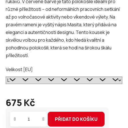
rukávů. V červené barvě je tato polokošile ideální pro
různé příležitosti – od neformálních pracovních setkání
až po volnočasové aktivity nebo víkendové výlety. Na
pravém rameni je vyšitý nápis Masita, který přidává na
eleganci a autentičnosti designu. Tento kousek je
skvělou volbou pro každého, kdo hledá kvalitní a
pohodlnou polokošili, která se hodí na širokou škálu
příležitostí.
Velikost [EU]
675 Kč
Měrná
cena:
PŘIDAT DO KOŠÍKU