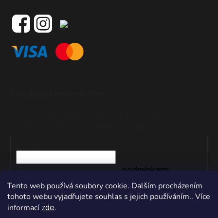
Odebírat newsletter
Vložte svůj e-mail a my vám budeme zasílat informace o
nových produktech na našem e-shopu.
E-mail
Vložením e-mailu souhlasíte s
podmínkami
ochrany osobních údajů
Tento web používá soubory cookie. Dalším procházením
tohoto webu vyjadřujete souhlas s jejich používáním.. Více
PŘIHLÁSIT SE
zde
informací
.