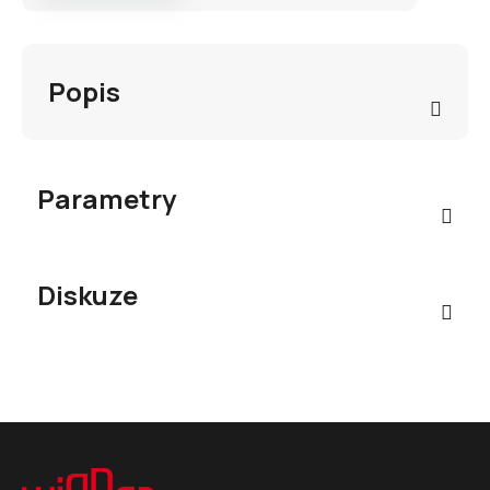
Popis
Parametry
Diskuze
Z
á