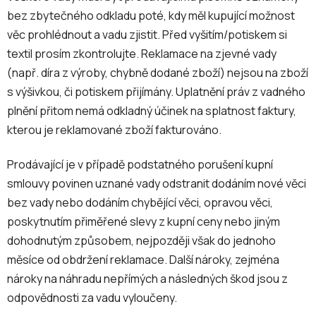
bez zbytečného odkladu poté, kdy měl kupující možnost
věc prohlédnout a vadu zjistit. Před vyšitím/potiskem si
textil prosím zkontrolujte. Reklamace na zjevné vady
(např. díra z výroby, chybně dodané zboží) nejsou na zboží
s výšivkou, či potiskem přijímány. Uplatnění práv z vadného
plnění přitom nemá odkladný účinek na splatnost faktury,
kterou je reklamované zboží fakturováno.
Prodávající je v případě podstatného porušení kupní
smlouvy povinen uznané vady odstranit dodáním nové věci
bez vady nebo dodáním chybějící věci, opravou věci,
poskytnutím přiměřené slevy z kupní ceny nebo jiným
dohodnutým způsobem, nejpozději však do jednoho
měsíce od obdržení reklamace. Další nároky, zejména
nároky na náhradu nepřímých a následných škod jsou z
odpovědnosti za vadu vyloučeny.