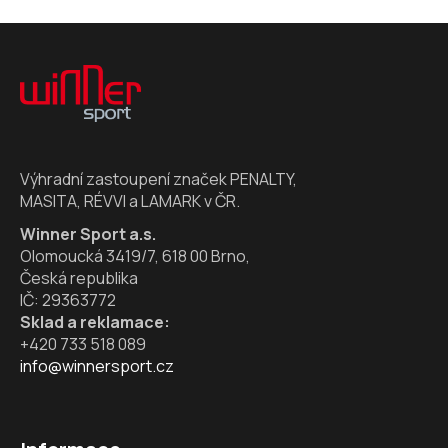
Z
á
p
a
t
í
Výhradní zastoupení značek PENALTY,
MASITA, RÉVVI a LAMARK v ČR.
Winner Sport a.s.
Olomoucká 3419/7, 618 00 Brno,
Česká republika
IČ: 29363772
Sklad a reklamace:
+420 733 518 089
info@winnersport.cz