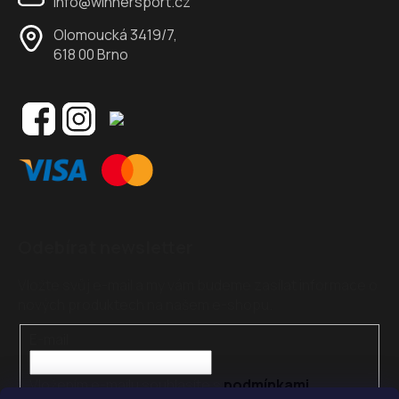
info@winnersport.cz
Olomoucká 3419/7,
618 00 Brno
Odebírat newsletter
Vložte svůj e-mail a my vám budeme zasílat informace o
nových produktech na našem e-shopu.
E-mail
Vložením e-mailu souhlasíte s
podmínkami