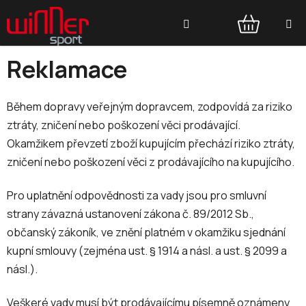
Přejít
Hledat
na
obsah
NÁKUPNÍ
Reklamace
KOŠÍK
Během dopravy veřejným dopravcem, zodpovídá za riziko
ztráty, zničení nebo poškození věci prodávající.
Okamžikem převzetí zboží kupujícím přechází riziko ztráty,
zničení nebo poškození věci z prodávajícího na kupujícího.
Pro uplatnění odpovědnosti za vady jsou pro smluvní
strany závazná ustanovení zákona č. 89/2012 Sb.,
občanský zákoník, ve znění platném v okamžiku sjednání
kupní smlouvy (zejména ust. § 1914 a násl. a ust. § 2099 a
násl.).
Veškeré vady musí být prodávajícímu písemně oznámeny