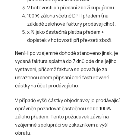
V hotovosti při předání zboží kupujícímu.
100 % záloha včetně DPH předem (na
základě zálohové faktury prodávajícího).
x % jako částečná platba předem +
doplatek v hotovosti při převzetí zboží.
Není-li po vzájemné dohodě stanoveno jinak, je
vydaná faktura splatná do 7 dnů ode dne jejího
vystavení, přičemž faktura se považuje za
uhrazenou dnem připsání celé fakturované
částky na účet prodávajícího.
V případě vyšší částky objednávky je prodávající
oprávněn požadovat částečnou nebo 100%
zálohu předem. Tento požadavek závisí na
vzájemné spolupráci se zákazníkem a výší
obratu.