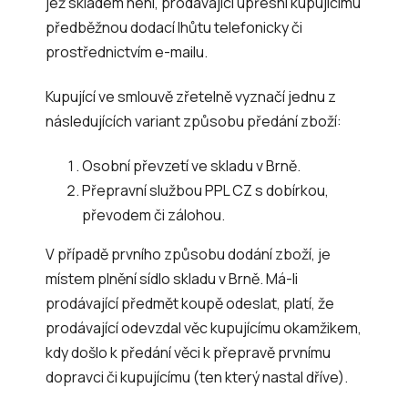
jež skladem není, prodávající upřesní kupujícímu
předběžnou dodací lhůtu telefonicky či
prostřednictvím e-mailu.
Kupující ve smlouvě zřetelně vyznačí jednu z
následujících variant způsobu předání zboží:
Osobní převzetí ve skladu v Brně.
Přepravní službou PPL CZ s dobírkou,
převodem či zálohou.
V případě prvního způsobu dodání zboží, je
místem plnění sídlo skladu v Brně. Má-li
prodávající předmět koupě odeslat, platí, že
prodávající odevzdal věc kupujícímu okamžikem,
kdy došlo k předání věci k přepravě prvnímu
dopravci či kupujícímu (ten který nastal dříve).