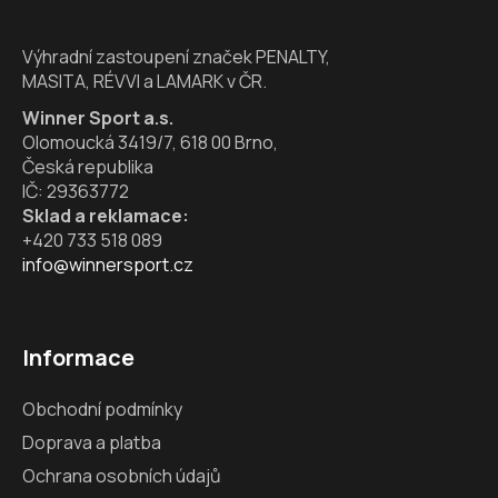
t
í
Výhradní zastoupení značek PENALTY,
MASITA, RÉVVI a LAMARK v ČR.
Winner Sport a.s.
Olomoucká 3419/7, 618 00 Brno,
Česká republika
IČ: 29363772
Sklad a reklamace:
+420 733 518 089
info@winnersport.cz
Informace
Obchodní podmínky
Doprava a platba
Ochrana osobních údajů