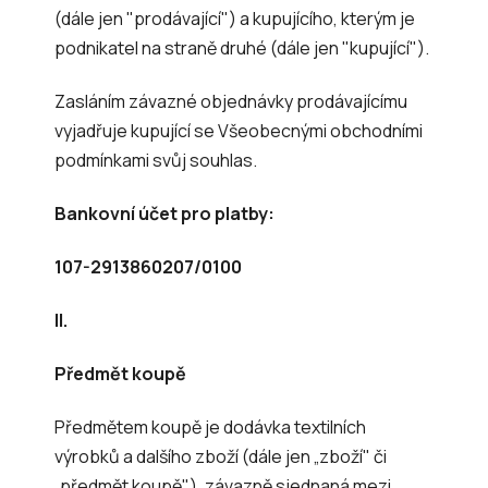
(dále jen "prodávající") a kupujícího, kterým je
podnikatel na straně druhé (dále jen "kupující").
Zasláním závazné objednávky prodávajícímu
vyjadřuje kupující se Všeobecnými obchodními
podmínkami svůj souhlas.
Bankovní účet pro platby:
107-2913860207/0100
II.
Předmět koupě
Předmětem koupě je dodávka textilních
výrobků a dalšího zboží (dále jen „zboží" či
„předmět koupě"), závazně sjednaná mezi