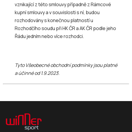
vznikající z této smlouvy případně z Rámcové
kupní smlouvy a v souvislosti s ní, budou
rozhodovány s konečnou platností u
Rozhodčího soudu při HK ČR a AK ČR podle jeho
Řádu jedním nebo více rozhodci.
Tyto Všeobecné obchodní podmínky jsou platné
a účinné od 1.9.2023.
Z
á
p
a