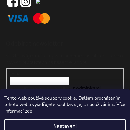
Odebírat newsletter
Vložte svůj e-mail a my vám budeme zasílat informace o
nových produktech na našem e-shopu.
E-mail
Vložením e-mailu souhlasíte s
podmínkami
ochrany osobních údajů
Tento web používá soubory cookie. Dalším procházením
tohoto webu vyjadřujete souhlas s jejich používáním.. Více
PŘIHLÁSIT SE
zde
informací
.
Nastavení