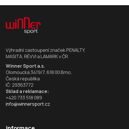
Z
á
p
a
t
í
Výhradní zastoupení značek PENALTY,
MASITA, RÉVVI a LAMARK v ČR.
Winner Sport a.s.
Olomoucká 3419/7, 618 00 Brno,
Česká republika
IČ: 29363772
Sklad a reklamace:
+420 733 518 089
info@winnersport.cz
Informace