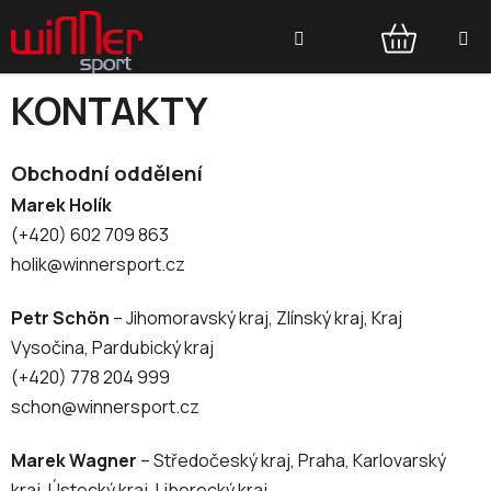
Přejít
Hledat
na
obsah
NÁKUPNÍ
KONTAKTY
KOŠÍK
Obchodní oddělení
Marek Holík
(+420) 602 709 863
holik@winnersport.cz
Petr Schön
– Jihomoravský kraj, Zlínský kraj, Kraj
Vysočina, Pardubický kraj
(+420) 778 204 999
schon@winnersport.cz
Marek Wagner
– Středočeský kraj, Praha, Karlovarský
kraj, Ústecký kraj, Liberecký kraj